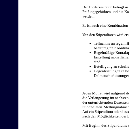
Der Förderzeitraum beträgt i
Prüfungsgebühren und die Kos
werden.
Es ist auch eine Kombination
Von den Stipendiaten wird erw
Teilnahme an regelmäß
beauftragten Koordina
Regelmäßige Kontaktp
Erstellung monatliche
sind.
Beteiligung an schulis
Gegenleistungen in be
Dolmetscherleistungen
Jeden Monat wird aufgrund de
die Verlängerung im nächsten
der unterrichtenden Dozenten
Stipendiaten. Stellungnahmen
Auf ein Stipendium oder dess
nach den Möglichkeiten der L
Mit Beginn des Stipendiums w