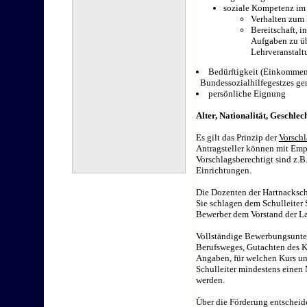
soziale Kompetenz im 
Verhalten zum 
Bereitschaft, 
Aufgaben zu üb
Lehrveranstalt
Bedürftigkeit (Einkommen
Bundessozialhilfegestzes ge
persönliche Eignung
Alter, Nationalität, Geschlech
Es gilt das Prinzip der
Vorsch
Antragsteller können mit Em
Vorschlagsberechtigt sind z.B
Einrichtungen.
Die Dozenten der Hartnackschu
Sie schlagen dem Schulleiter 
Bewerber dem Vorstand der La
Vollständige Bewerbungsunter
Berufsweges, Gutachten des Ku
Angaben, für welchen Kurs u
Schulleiter mindestens einen
werden.
Über die Förderung entscheide