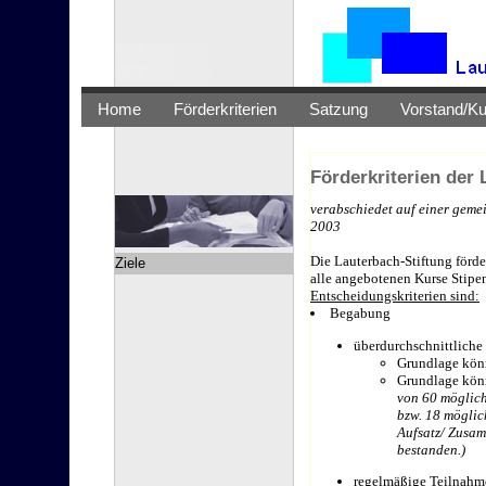
Home
Förderkriterien
Satzung
Vorstand/Ku
Förderkriterien der 
verabschiedet auf einer gem
2003
Die Lauterbach-Stiftung förde
Ziele
alle angebotenen Kurse Stipe
Entscheidungskriterien sind:
Begabung
überdurchschnittliche
Grundlage könn
Grundlage könn
von 60 möglich
bzw. 18 möglic
Aufsatz/ Zusam
bestanden.)
regelmäßige Teilnahm