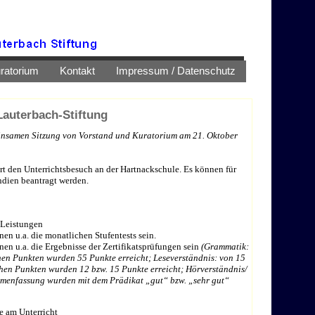
ratorium
Kontakt
Impressum / Datenschutz
Lauterbach-Stiftung
einsamen Sitzung von Vorstand und Kuratorium am 21. Oktober
rt den Unterrichtsbesuch an der Hartnackschule. Es können für
ndien beantragt werden.
 Leistungen
en u.a. die monatlichen Stufentests sein.
en u.a. die Ergebnisse der Zertifikatsprüfungen sein
(Grammatik:
en Punkten wurden 55 Punkte erreicht; Leseverständnis: von 15
hen Punkten wurden 12 bzw. 15 Punkte erreicht; Hörverständnis/
menfassung wurden mit dem Prädikat „gut“ bzw. „sehr gut“
e am Unterricht