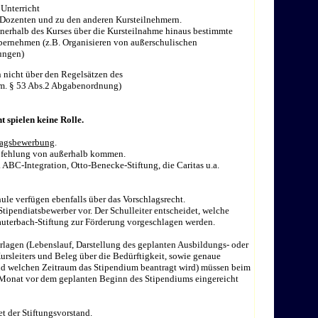
Unterricht
Dozenten und zu den anderen Kursteilnehmern.
innerhalb des Kurses über die Kursteilnahme hinaus bestimmte
ernehmen (z.B. Organisieren von außerschulischen
ungen)
 nicht über den Regelsätzen des
m. § 53 Abs.2 Abgabenordnung)
t spielen keine Rolle.
lagsbewerbung
.
pfehlung von außerhalb kommen.
. ABC-Integration, Otto-Benecke-Stiftung, die Caritas u.a.
le verfügen ebenfalls über das Vorschlagsrecht.
Stipendiatsbewerber vor. Der Schulleiter entscheidet, welche
uterbach-Stiftung zur Förderung vorgeschlagen werden.
lagen (Lebenslauf, Darstellung des geplanten Ausbildungs- oder
rsleiters und Beleg über die Bedürftigkeit, sowie genaue
nd welchen Zeitraum das Stipendium beantragt wird) müssen beim
 Monat vor dem geplanten Beginn des Stipendiums eingereicht
t der Stiftungsvorstand.