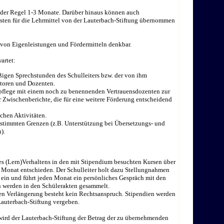
n der Regel 1-3 Monate. Darüber hinaus können auch
ten für die Lehrmittel von der Lauterbach-Stiftung übernommen
 von Eigenleistungen und Fördermitteln denkbar.
artet:
igen Sprechstunden des Schulleiters bzw. der von ihm
toren und Dozenten.
flege mit einem noch zu benennenden Vertrauensdozenten zur
r Zwischenberichte, die für eine weitere Förderung entscheidend
chen Aktivitäten.
stimmten Grenzen (z.B. Unterstützung bei Übersetzungs- und
).
s (Lern)Verhaltens in den mit Stipendium besuchten Kursen über
 Monat entschieden. Der Schulleiter holt dazu Stellungnahmen
 ein und führt jeden Monat ein persönliches Gespräch mit den
 werden in den Schülerakten gesammelt.
en Verlängerung besteht kein Rechtsanspruch. Stipendien werden
auterbach-Stiftung vergeben.
ird der Lauterbach-Stiftung der Betrag der zu übernehmenden